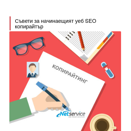
Съвети за начинаещият уеб SEO
копирайтър