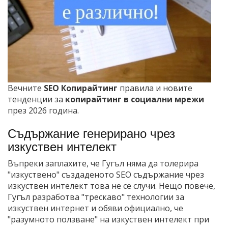
Вечните
SEO Копирайтинг
правила и новите
тенденции за
копирайтинг в социални мрежи
през 2026 година.
Съдържание генерирано чрез
изкуствен интелект
Въпреки заплахите, че Гугъл няма да толерира
"изкуствено" създаденото SEO съдържание чрез
изкуствен интелект това не се случи. Нещо повече,
Гугъл разработва "трескаво" технологии за
изкуствен интернет и обяви официално, че
"разумното ползване" на изкуствен интелект при