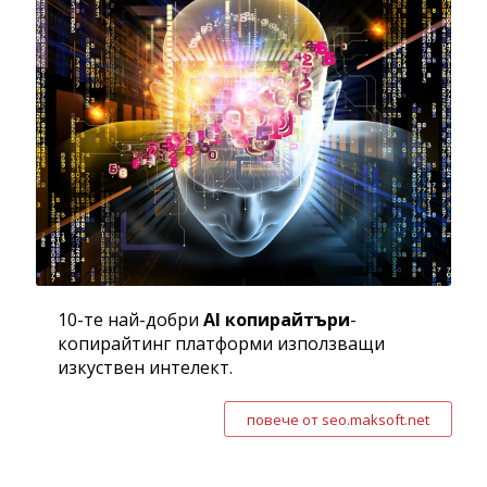
10-те най-добри
AI копирайтъри
-
копирайтинг платформи използващи
изкуствен интелект.
повече от seo.maksoft.net